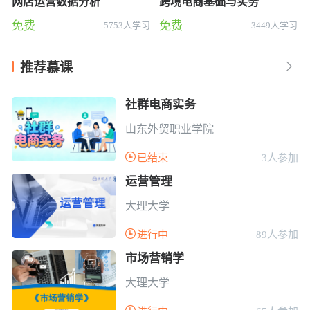
网店运营数据分析
跨境电商基础与实务
免费
免费
5753人学习
3449人学习
推荐慕课

社群电商实务
山东外贸职业学院

已结束
3人参加
运营管理
大理大学

进行中
89人参加
市场营销学
大理大学