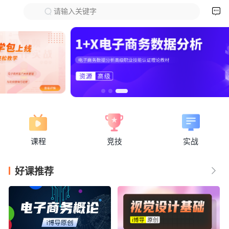

请输入关键字
下拉刷新
课程
竞技
实战
好课推荐
