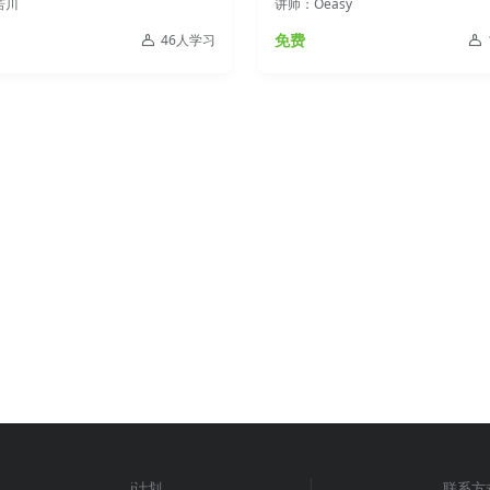
若川
讲师：Oeasy
免费
46人学习
i计划
联系方