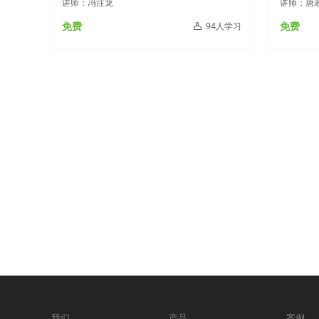
讲师：冯注龙
讲师：唐
免费
免费
94人学习
我们
产品
案例