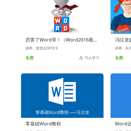
厉害了Word哥！（Word2016视频
冯注龙
教程-适用于10\13\16版）
讲师：曾贤志OFFICE
讲师：向
免费
免费
73人学习
零基础Word教程
Word