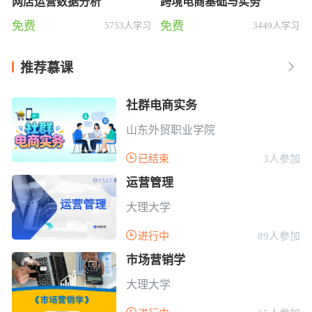
网店运营数据分析
跨境电商基础与实务
免费
免费
5753人学习
3449人学习
推荐慕课

社群电商实务
山东外贸职业学院

已结束
3人参加
运营管理
大理大学

进行中
89人参加
市场营销学
大理大学