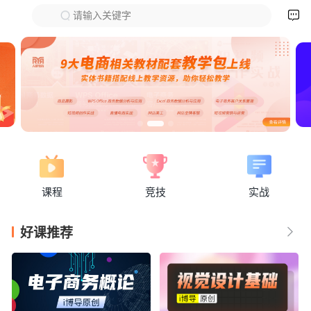

请输入关键字
下拉刷新
课程
竞技
实战
好课推荐
