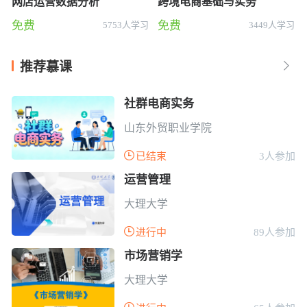
网店运营数据分析
跨境电商基础与实务
免费
免费
5753人学习
3449人学习
推荐慕课

社群电商实务
山东外贸职业学院

已结束
3人参加
运营管理
大理大学

进行中
89人参加
市场营销学
大理大学