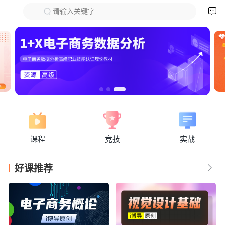

请输入关键字
下拉刷新
课程
竞技
实战
好课推荐
