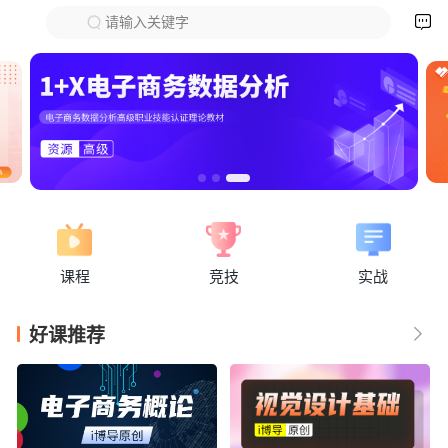

请输入关键字
下拉刷新
课程
竞技
实战
好课推荐
