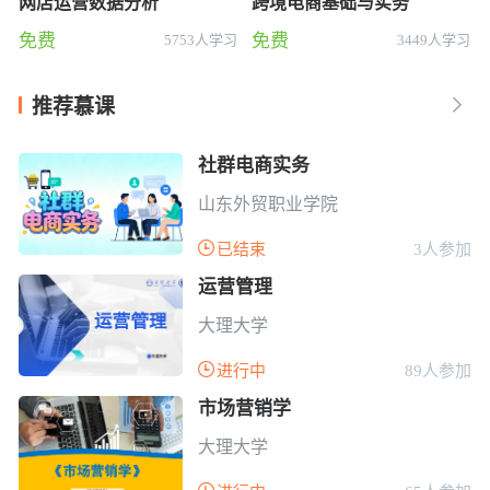
网店运营数据分析
跨境电商基础与实务
免费
免费
5753人学习
3449人学习
推荐慕课

社群电商实务
山东外贸职业学院

已结束
3人参加
运营管理
大理大学

进行中
89人参加
市场营销学
大理大学