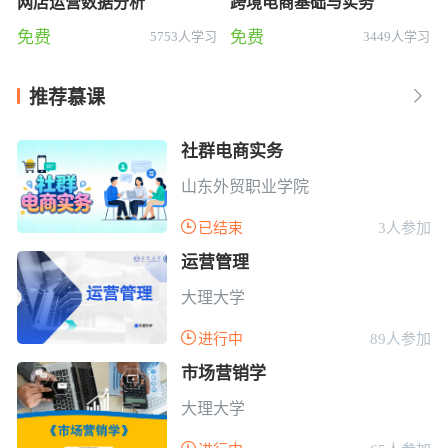
网店运营数据分析
跨境电商基础与实务
免费
免费
5753人学习
3449人学习
推荐慕课

社群电商实务
山东外贸职业学院

已结束
3人参加
运营管理
大理大学

进行中
89人参加
市场营销学
大理大学