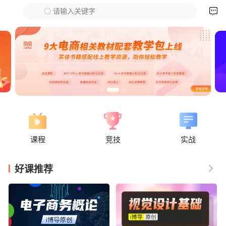

请输入关键字
下拉刷新
课程
竞技
实战
好课推荐
