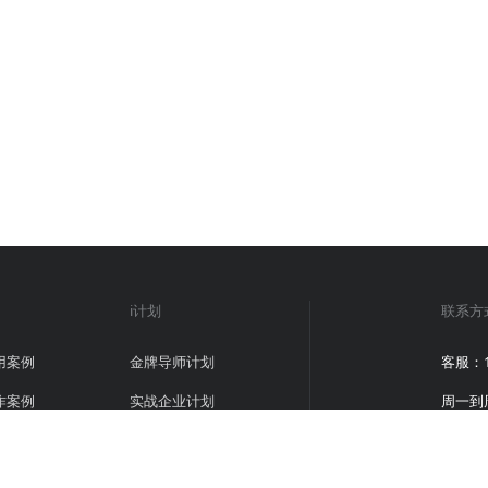
i计划
联系方
用案例
金牌导师计划
客服：18
作案例
实战企业计划
周一到周日
意见反