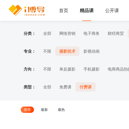
首页
精品课
公开课
分类：
全部
网络营销
电子商务
财经商贸
专业：
不限
摄影技术
影视动画
方向：
不限
单反摄影
手机摄影
电商商品拍
类型：
全部
免费课
付费课
推荐
最新
最热