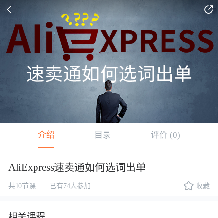


介绍
目录
评价
(0)
AliExpress速卖通如何选词出单

|
共10节课
已有74人参加
收藏
相关课程