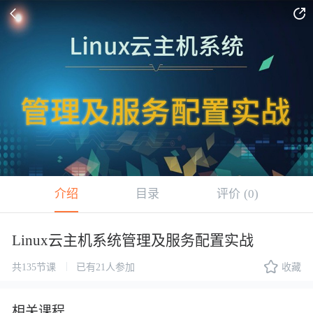


介绍
目录
评价
(0)
Linux云主机系统管理及服务配置实战

|
共135节课
已有21人参加
收藏
相关课程