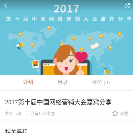


介绍
目录
评价
(0)
2017第十届中国网络营销大会嘉宾分享

|
共10节课
已有17人参加
收藏
相关课程