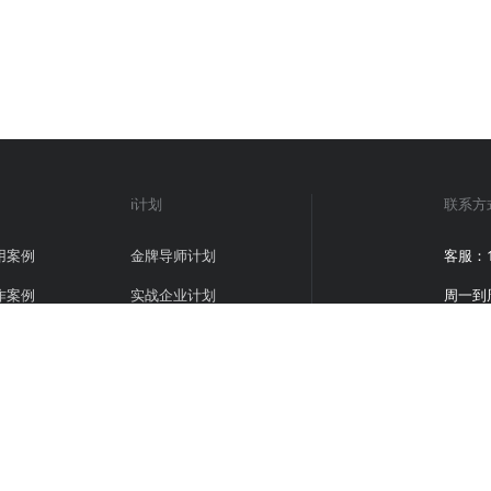
i计划
联系方
用案例
金牌导师计划
客服：18
作案例
实战企业计划
周一到周日
意见反