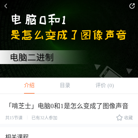


介绍
目录
评价
(0)
「啃芝士」电脑0和1是怎么变成了图像声音

|
共15节课
已有32人参加
收藏
相关课程