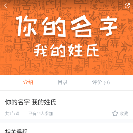


介绍
目录
评价
(0)
你的名字 我的姓氏

|
共1节课
已有44人参加
收藏
相关课程