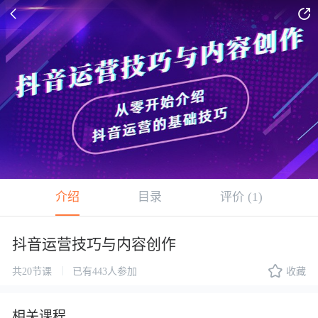


介绍
目录
评价
(1)
抖音运营技巧与内容创作

|
共20节课
已有443人参加
收藏
相关课程