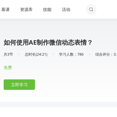
慕课
资源库
技能
活动
如何使用AE制作微信动态表情？
·
·
·
共3节
总时长(24:21)
学习人数：786
综合评分：3.
免费
立即学习