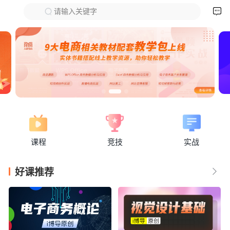

请输入关键字
下拉刷新
课程
竞技
实战
好课推荐
