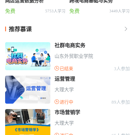
网店运营数据分析
跨境电商基础与实务
免费
免费
5753人学习
3449人学习
推荐慕课

社群电商实务
山东外贸职业学院

已结束
3人参加
运营管理
大理大学

进行中
89人参加
市场营销学
大理大学