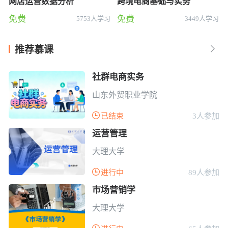
网店运营数据分析
跨境电商基础与实务
免费
免费
5753人学习
3449人学习
推荐慕课

社群电商实务
山东外贸职业学院

已结束
3人参加
运营管理
大理大学

进行中
89人参加
市场营销学
大理大学