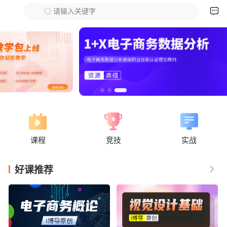

请输入关键字
下拉刷新
课程
竞技
实战
好课推荐
