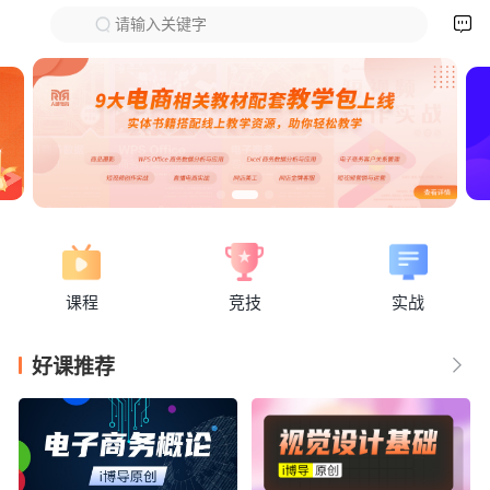

请输入关键字
下拉刷新
课程
竞技
实战
好课推荐
