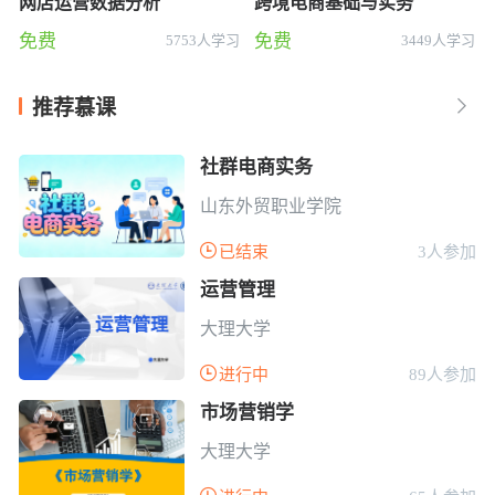
网店运营数据分析
跨境电商基础与实务
免费
免费
5753人学习
3449人学习
推荐慕课

社群电商实务
山东外贸职业学院

已结束
3人参加
运营管理
大理大学

进行中
89人参加
市场营销学
大理大学