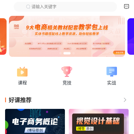

请输入关键字
下拉刷新
课程
竞技
实战
好课推荐
