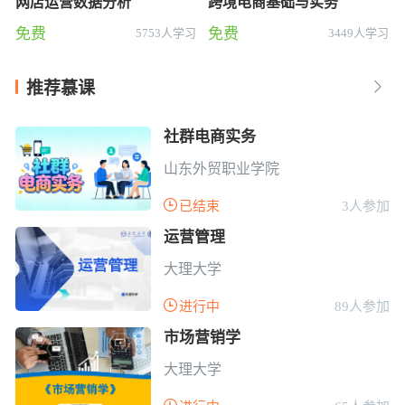
网店运营数据分析
跨境电商基础与实务
免费
免费
5753人学习
3449人学习
推荐慕课

社群电商实务
山东外贸职业学院

已结束
3人参加
运营管理
大理大学

进行中
89人参加
市场营销学
大理大学