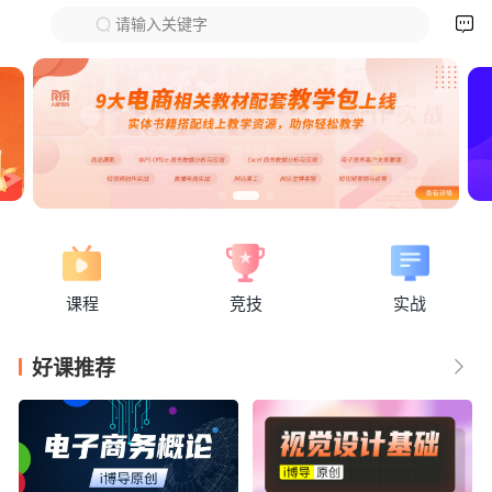

请输入关键字
下拉刷新
课程
竞技
实战
好课推荐
