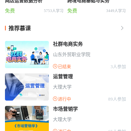
网店运营数据分析
跨境电商基础与实务
免费
免费
5753人学习
3449人学习
推荐慕课

社群电商实务
山东外贸职业学院

已结束
3人参加
运营管理
大理大学

进行中
89人参加
市场营销学
大理大学