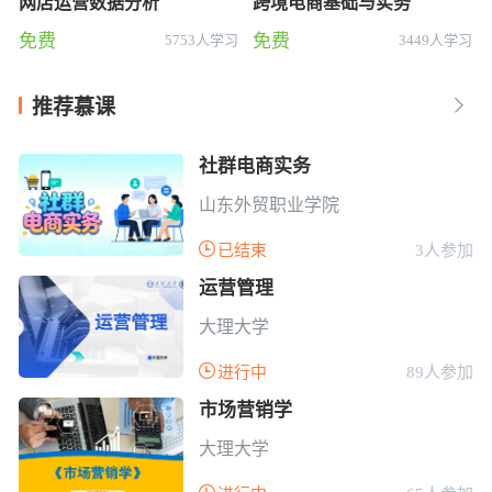
网店运营数据分析
跨境电商基础与实务
免费
免费
5753人学习
3449人学习
推荐慕课

社群电商实务
山东外贸职业学院

已结束
3人参加
运营管理
大理大学

进行中
89人参加
市场营销学
大理大学