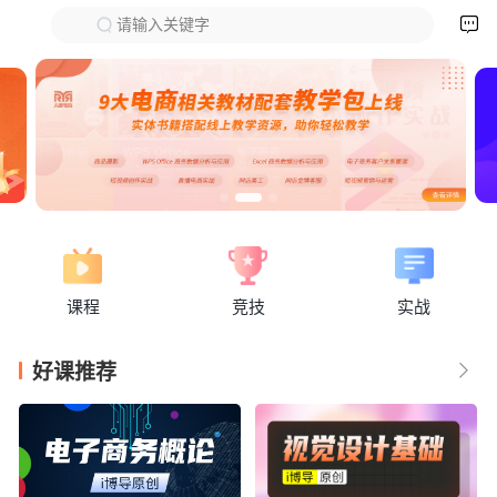

请输入关键字
下拉刷新
课程
竞技
实战
好课推荐
