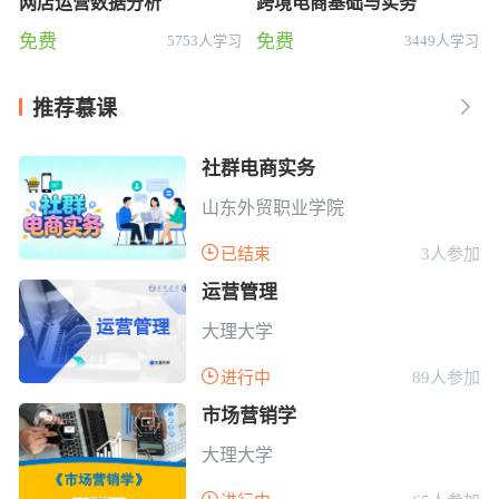
网店运营数据分析
跨境电商基础与实务
免费
免费
5753人学习
3449人学习
推荐慕课

社群电商实务
山东外贸职业学院

已结束
3人参加
运营管理
大理大学

进行中
89人参加
市场营销学
大理大学